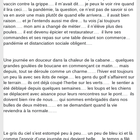
vaccin contre la grippe…. il m’avait dit…. je peux le voir rire quand 
il lira ceci…. la pandémie, la question, ce n’est pas de savoir si on 
va en avoir une mais plutôt de quand elle arrivera… il avait bien 
raison…. et je l’entends aussi me dire… tu vois j’ai toujours 
raison….. mon ami a changé de métier…. il n’élève plus des 
poules…. il est devenu épicier et restaurateur….  il livre ses 
commandes et ses repas sur une table devant son commerce…  
pandémie et distanciation sociale obligent.....
Une journée en douceur dans la chaleur de la cabane… quelques 
grandes goulées de boucane en commençant ce matin…. mais 
depuis, tout se déroule comme un charme…… l’hiver est toujours 
un peu là avec ses ilots de neige…. les gens du golf s’affairent sur 
le terrain…. ils ont déjà coupé l’herbe sur les verts…..  le sentier a 
été déblayé depuis quelques semaines…. les loups et les chiens 
se déplacent avec aisance pour leurs rencontres sur le pont….  ils 
doivent bien rire de nous…. qui sommes embrigadés dans nos 
bulles de deux mètres…… en se demandant quand la vie 
reviendra à la normale……
Le gris du ciel s’est estompé peu à peu…. un peu de bleu ici et là 
comme l’espoir d’une journée qui devient belle…. le temps a filé 