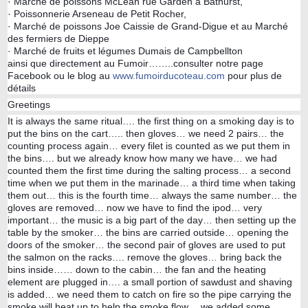
· Marché de poissons McLean rue Garden à Bathurst,
· Poissonnerie Arseneau de Petit Rocher,
· Marché de poissons Joe Caissie de Grand-Digue et au Marché
des fermiers de Dieppe
· Marché de fruits et légumes Dumais de Campbellton
ainsi que directement au Fumoir……..consulter notre page
Facebook ou le blog au
www.fumoirducoteau.com
pour plus de
détails
Greetings
It is always the same ritual…. the first thing on a smoking day is to
put the bins on the cart….. then gloves… we need 2 pairs… the
counting process again… every filet is counted as we put them in
the bins…. but we already know how many we have… we had
counted them the first time during the salting process… a second
time when we put them in the marinade… a third time when taking
them out… this is the fourth time… always the same number… the
gloves are removed… now we have to find the ipod… very
important… the music is a big part of the day… then setting up the
table by the smoker… the bins are carried outside… opening the
doors of the smoker… the second pair of gloves are used to put
the salmon on the racks…. remove the gloves… bring back the
bins inside…… down to the cabin… the fan and the heating
element are plugged in…. a small portion of sawdust and shaving
is added… we need them to catch on fire so the pipe carrying the
smoke will heat up to help the smoke flow… we added some