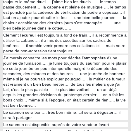
toujours le même rituel…. j’aime bien les rituels…… le temps
passe doucement…. la cabane est pleine de musique …. le temps
est ponctué par la cadence de vérification du poêle a copeaux… il
faut en ajouter pour étouffer le feu….. une bien belle journée….. la
chaleur accablante des derniers jours s’est estompée…….. une
bien belle journée dans le coteau…..
Clément l’écureuil est toujours à fond de train… il a recommencé à
utiliser la cabane…. il a mis des cocottes sur les cadres de
fenêtres….. il semble venir prendre ses collations ici…. mais notre
pacte de non-agression tient toujours……
J’aimerais connaitre les mots pour décrire l’atmosphère d’une
journée de fumaison….. je fume toujours du saumon pour le plaisir
de cette journée un peu intemporelle malgré le décompte des
secondes, des minutes et des heures….. une journée de bonheur
même si je ne pourrais expliquer pourquoi….. le métier de fumeur
est vraiment un bien beau métier…. de tous les métiers que j’ai
fait, c’est le plus paisible….. le plus bienveillant….. un an déjà
depuis les grandes décisions du printemps dernier…. on a fait les
bons choix… même si à l’époque, on était certain de rien….. la vie
est bien bonne….
Le saumon sera bon…. très bon même….il sera à déguster… il
sera à partager…..
Le saumon est disponible auprès de votre vendeur favori :