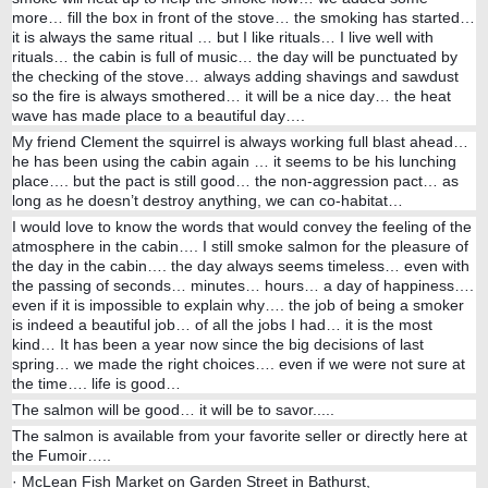
more… fill the box in front of the stove… the smoking has started…
it is always the same ritual … but I like rituals… I live well with
rituals… the cabin is full of music… the day will be punctuated by
the checking of the stove… always adding shavings and sawdust
so the fire is always smothered… it will be a nice day… the heat
wave has made place to a beautiful day….
My friend Clement the squirrel is always working full blast ahead…
he has been using the cabin again … it seems to be his lunching
place…. but the pact is still good… the non-aggression pact… as
long as he doesn’t destroy anything, we can co-habitat…
I would love to know the words that would convey the feeling of the
atmosphere in the cabin…. I still smoke salmon for the pleasure of
the day in the cabin…. the day always seems timeless… even with
the passing of seconds… minutes… hours… a day of happiness….
even if it is impossible to explain why…. the job of being a smoker
is indeed a beautiful job… of all the jobs I had… it is the most
kind… It has been a year now since the big decisions of last
spring… we made the right choices…. even if we were not sure at
the time…. life is good…
The salmon will be good… it will be to savor.....
The salmon is available from your favorite seller or directly here at
the Fumoir…..
· McLean Fish Market on Garden Street in Bathurst,