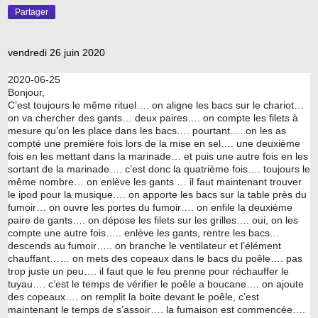
Partager
vendredi 26 juin 2020
2020-06-25
Bonjour,
C’est toujours le même rituel…. on aligne les bacs sur le chariot…
on va chercher des gants… deux paires…. on compte les filets à
mesure qu’on les place dans les bacs…. pourtant…. on les as
compté une première fois lors de la mise en sel…. une deuxième
fois en les mettant dans la marinade… et puis une autre fois en les
sortant de la marinade…. c’est donc la quatrième fois…. toujours le
même nombre… on enlève les gants … il faut maintenant trouver
le ipod pour la musique…. on apporte les bacs sur la table près du
fumoir… on ouvre les portes du fumoir…. on enfile la deuxième
paire de gants…. on dépose les filets sur les grilles…. oui, on les
compte une autre fois….. enlève les gants, rentre les bacs…
descends au fumoir….. on branche le ventilateur et l’élément
chauffant…… on mets des copeaux dans le bacs du poêle…. pas
trop juste un peu…. il faut que le feu prenne pour réchauffer le
tuyau…. c’est le temps de vérifier le poêle a boucane…. on ajoute
des copeaux…. on remplit la boite devant le poêle, c’est
maintenant le temps de s’assoir…. la fumaison est commencée….