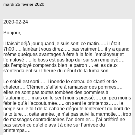
mardi 25 février 2020
2020-02-24
Bonjour,
Il faisait déjà jour quand je suis sorti ce matin….. il était
7h00….. fainéant vous direz….. pas vraiment… il y a quand
même quelques avantages à être à la fois l’employeur et
l’employé….. le boss est pas trop dur sur son employé….
pis l’employé comprends bien le patron…. et les deux
s’entendaient sur l’heure du début de la fumaison…
Le soleil est sorti…. il inonde le coteau de clarté et de
chaleur…. Clément s’affaire à ramasser des pommes….
elles ne sont pas toutes tombées des pommiers à
l’automne…. mais on le sent moins pressé….. un peu moins
fébrile qu’à l’accoutumée….. on sent le printemps…… la
neige sur le toit de la cabane dégoute lentement du bord de
la toiture…. cette année, je n’ai pas suivi la marmotte…. trop
de massages contradictoires l’an dernier… j’ai préféré ne
pas savoir ce qu’elle avait à dire sur l’arrivée du
printemps…..