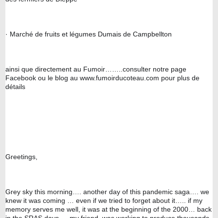
· Marché de fruits et légumes Dumais de Campbellton
ainsi que directement au Fumoir……..consulter notre page 
Facebook ou le blog au www.fumoirducoteau.com pour plus de 
détails
Greetings, 
Grey sky this morning…. another day of this pandemic saga…. we 
knew it was coming … even if we tried to forget about it….. if my 
memory serves me well, it was at the beginning of the 2000… back 
in the SRAS days…. my friend  was working to produce thousands 