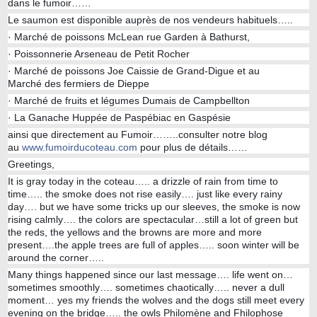
dans le fumoir……
Le saumon est disponible auprès de nos vendeurs habituels…..
· Marché de poissons McLean rue Garden à Bathurst,
· Poissonnerie Arseneau de Petit Rocher
· Marché de poissons Joe Caissie de Grand-Digue et au
Marché des fermiers de Dieppe
· Marché de fruits et légumes Dumais de Campbellton
· La Ganache Huppée de Paspébiac en Gaspésie
ainsi que directement au Fumoir……..consulter notre blog
au
www.fumoirducoteau.com
pour plus de détails……
Greetings,
It is gray today in the coteau….. a drizzle of rain from time to
time….. the smoke does not rise easily…. just like every rainy
day…. but we have some tricks up our sleeves, the smoke is now
rising calmly…. the colors are spectacular…still a lot of green but
the reds, the yellows and the browns are more and more
present….the apple trees are full of apples….. soon winter will be
around the corner…..
Many things happened since our last message…. life went on…
sometimes smoothly…. sometimes chaotically….. never a dull
moment… yes my friends the wolves and the dogs still meet every
evening on the bridge….. the owls Philomène and Fhilophose