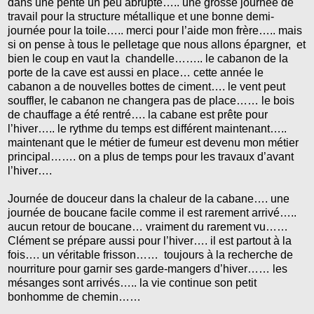
dans une pente un peu abrupte….. une grosse journée de
travail pour la structure métallique et une bonne demi-
journée pour la toile….. merci pour l’aide mon frère….. mais
si on pense à tous le pelletage que nous allons épargner, et
bien le coup en vaut la chandelle…….. le cabanon de la
porte de la cave est aussi en place… cette année le
cabanon a de nouvelles bottes de ciment…. le vent peut
souffler, le cabanon ne changera pas de place…… le bois
de chauffage a été rentré…. la cabane est prête pour
l’hiver….. le rythme du temps est différent maintenant…..
maintenant que le métier de fumeur est devenu mon métier
principal……. on a plus de temps pour les travaux d’avant
l’hiver….
Journée de douceur dans la chaleur de la cabane…. une
journée de boucane facile comme il est rarement arrivé…..
aucun retour de boucane… vraiment du rarement vu……
Clément se prépare aussi pour l’hiver…. il est partout à la
fois…. un véritable frisson…… toujours à la recherche de
nourriture pour garnir ses garde-mangers d’hiver…… les
mésanges sont arrivés….. la vie continue son petit
bonhomme de chemin……