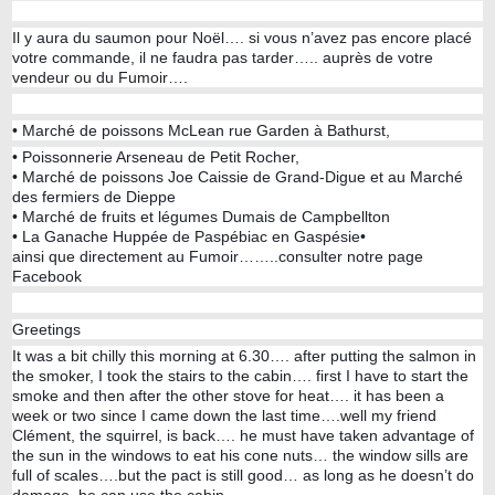
Il y aura du saumon pour Noël…. si vous n’avez pas encore placé
votre commande, il ne faudra pas tarder….. auprès de votre
vendeur ou du Fumoir….
• Marché de poissons McLean rue Garden à Bathurst,
• Poissonnerie Arseneau de Petit Rocher,
• Marché de poissons Joe Caissie de Grand-Digue et au Marché
des fermiers de Dieppe
• Marché de fruits et légumes Dumais de Campbellton
• La Ganache Huppée de Paspébiac en Gaspésie•
ainsi que directement au Fumoir……..consulter notre page
Facebook
Greetings
It was a bit chilly this morning at 6.30…. after putting the salmon in
the smoker, I took the stairs to the cabin…. first I have to start the
smoke and then after the other stove for heat…. it has been a
week or two since I came down the last time….well my friend
Clément, the squirrel, is back…. he must have taken advantage of
the sun in the windows to eat his cone nuts… the window sills are
full of scales….but the pact is still good… as long as he doesn’t do