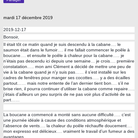
Partager
mardi 17 décembre 2019
2019-12-17
Bonsoir,
Il était tôt ce matin quand je suis descendu à la cabane…. le
saumon était dans le fumoir…. il me fallait commencer le poêle à
boucane…. et ensuite le poêle à chaleur pour la cabane….. je
n’étais pas descendu ici depuis une semaine… je crois…. première
constatation….. mon ami Clément a décidé de mettre une peu de
vie à la cabane quand je n’y suis pas…… il s’est installé sur les
cadres de fenêtres pour manger ses cocottes….. y a des écailles
partout…… mais notre entente de l’an dernier tient bon…. s’il ne
brise rien, il pourra continuer d’utiliser la cabane comme repaire…..
j’étais d’ailleurs un peu surpris de ne pas voir plus d’activité de sa
part……
La boucane a commencé a monté sans aucune difficulté….. c’est
une journée idéale à cause des conditions atmosphérique et
l’absence de vents…. la chaleur du poêle réchauffe doucement….
mon expresso est délicieux…. vraiment le travail d’un fumeur a des
avantages……