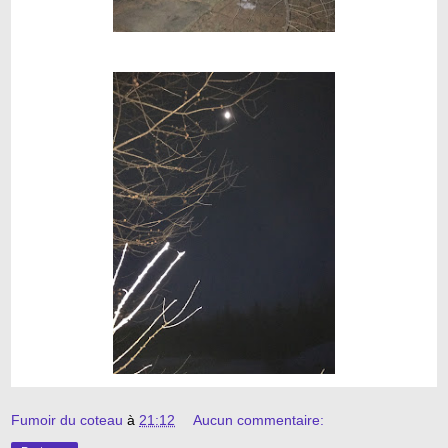
Fumoir du coteau
à
21:12
Aucun commentaire: