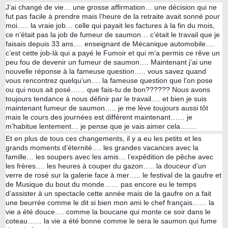
J’ai changé de vie… une grosse affirmation… une décision qui ne
fut pas facile à prendre mais l’heure de la retraite avait sonné pour
moi….. la vraie job… celle qui payait les factures à la fin du mois,
ce n’était pas la job de fumeur de saumon… c’était le travail que je
faisais depuis 33 ans…. enseignant de Mécanique automobile….
c’est cette job-là qui a payé le Fumoir et qui m’a permis ce rêve un
peu fou de devenir un fumeur de saumon…. Maintenant j’ai une
nouvelle réponse à la fameuse question….. vous savez quand
vous rencontrez quelqu’un…. la fameuse question que l’on pose
ou qui nous ait posé…… que fais-tu de bon?????? Nous avons
toujours tendance à nous définir par le travail…. et bien je suis
maintenant fumeur de saumon….. je me lève toujours aussi tôt
mais le cours des journées est différent maintenant…… je
m’habitue lentement… je pense que je vais aimer cela…….
Et en plus de tous ces changements, il y a eu les petits et les
grands moments d’éternité…. les grandes vacances avec la
famille… les soupers avec les amis… l’expédition de pêche avec
les frères…. les heures à couper du gazon….. la douceur d’un
verre de rosé sur la galerie face à mer….. le festival de la gaufre et
de Musique du bout du monde…… pas encore eu le temps
d’assister à un spectacle cette année mais de la gaufre on a fait
une beurrée comme le dit si bien mon ami le chef français…… la
vie a été douce…. comme la boucane qui monte ce soir dans le
coteau…… la vie a été bonne comme le sera le saumon qui fume