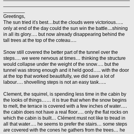
_______________________________________________
________
Greetings,
The sun tried it's best…but the clouds were victorious…..
only at end of the day could the sun win the battle....shining
in all its glory…. but now already disappearing behind the
tall trees at the top of the coteau….
Snow still covered the better part of the tunnel over the
steps…. we were nervous at times… thinking the structure
would collapse under the weight of the snow…. but the
tunnel was strong enough and it held good….. with the door
at the top that worked beautifully, we did save a lot of
labour…. shovelling steps is not an easy task…..
Clement, the squirrel, is spending less time in the cabin by
the looks of things…… it is true that when the snow begins
to melt, the terrace is covered with a few inches of water….
the cabin does not have a real floor…. only the flat rocks on
which the cabin is built… Clément must not like to tread in
all that water…. he seems to prefer the stairs… some steps
are covered with the cones he gathers from the trees… he