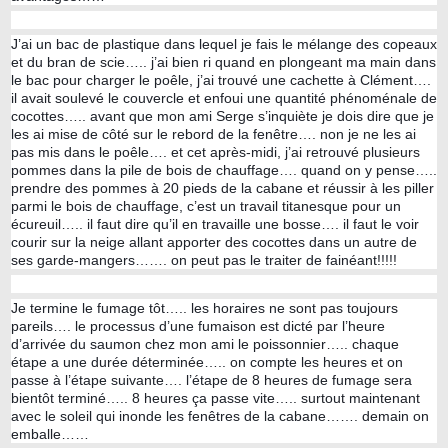
J’ai un bac de plastique dans lequel je fais le mélange des copeaux
et du bran de scie….. j’ai bien ri quand en plongeant ma main dans
le bac pour charger le poêle, j’ai trouvé une cachette à Clément….
il avait soulevé le couvercle et enfoui une quantité phénoménale de
cocottes….. avant que mon ami Serge s’inquiète je dois dire que je
les ai mise de côté sur le rebord de la fenêtre…. non je ne les ai
pas mis dans le poêle…. et cet après-midi, j’ai retrouvé plusieurs
pommes dans la pile de bois de chauffage…. quand on y pense…..
prendre des pommes à 20 pieds de la cabane et réussir à les piller
parmi le bois de chauffage, c’est un travail titanesque pour un
écureuil….. il faut dire qu’il en travaille une bosse…. il faut le voir
courir sur la neige allant apporter des cocottes dans un autre de
ses garde-mangers……. on peut pas le traiter de fainéant!!!!!
Je termine le fumage tôt….. les horaires ne sont pas toujours
pareils…. le processus d’une fumaison est dicté par l’heure
d’arrivée du saumon chez mon ami le poissonnier….. chaque
étape a une durée déterminée….. on compte les heures et on
passe à l’étape suivante…. l’étape de 8 heures de fumage sera
bientôt terminé….. 8 heures ça passe vite….. surtout maintenant
avec le soleil qui inonde les fenêtres de la cabane……. demain on
emballe……