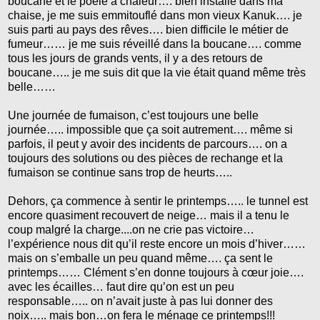
boucane et le poêle à chaleur…. bien installé dans ma
chaise, je me suis emmitouflé dans mon vieux Kanuk…. je
suis parti au pays des rêves…. bien difficile le métier de
fumeur…… je me suis réveillé dans la boucane…. comme
tous les jours de grands vents, il y a des retours de
boucane….. je me suis dit que la vie était quand même très
belle……
Une journée de fumaison, c’est toujours une belle
journée….. impossible que ça soit autrement…. même si
parfois, il peut y avoir des incidents de parcours…. on a
toujours des solutions ou des pièces de rechange et la
fumaison se continue sans trop de heurts…..
Dehors, ça commence à sentir le printemps….. le tunnel est
encore quasiment recouvert de neige… mais il a tenu le
coup malgré la charge....on ne crie pas victoire…
l’expérience nous dit qu’il reste encore un mois d’hiver……
mais on s’emballe un peu quand même…. ça sent le
printemps…… Clément s’en donne toujours à cœur joie….
avec les écailles… faut dire qu’on est un peu
responsable….. on n’avait juste à pas lui donner des
noix….. mais bon…on fera le ménage ce printemps!!!