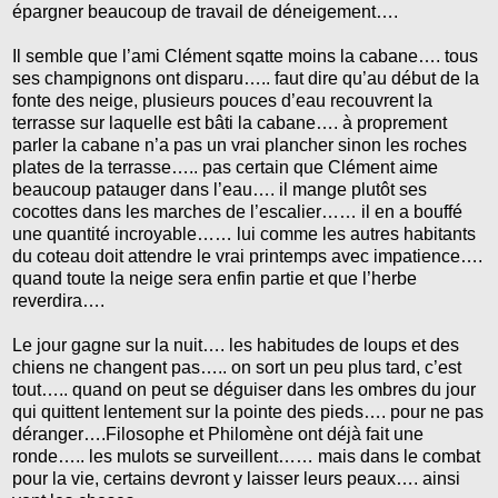
épargner beaucoup de travail de déneigement….
Il semble que l’ami Clément sqatte moins la cabane…. tous
ses champignons ont disparu….. faut dire qu’au début de la
fonte des neige, plusieurs pouces d’eau recouvrent la
terrasse sur laquelle est bâti la cabane…. à proprement
parler la cabane n’a pas un vrai plancher sinon les roches
plates de la terrasse….. pas certain que Clément aime
beaucoup patauger dans l’eau…. il mange plutôt ses
cocottes dans les marches de l’escalier…… il en a bouffé
une quantité incroyable…… lui comme les autres habitants
du coteau doit attendre le vrai printemps avec impatience….
quand toute la neige sera enfin partie et que l’herbe
reverdira….
Le jour gagne sur la nuit…. les habitudes de loups et des
chiens ne changent pas….. on sort un peu plus tard, c’est
tout….. quand on peut se déguiser dans les ombres du jour
qui quittent lentement sur la pointe des pieds…. pour ne pas
déranger….Filosophe et Philomène ont déjà fait une
ronde….. les mulots se surveillent…… mais dans le combat
pour la vie, certains devront y laisser leurs peaux…. ainsi