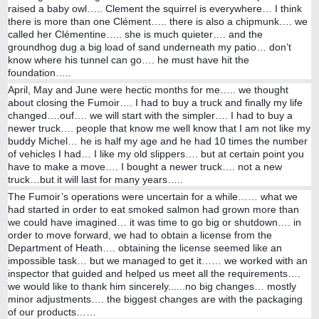
raised a baby owl….. Clement the squirrel is everywhere… I think
there is more than one Clément….. there is also a chipmunk…. we
called her Clémentine….. she is much quieter…. and the
groundhog dug a big load of sand underneath my patio… don’t
know where his tunnel can go…. he must have hit the
foundation…..
April, May and June were hectic months for me….. we thought
about closing the Fumoir…. I had to buy a truck and finally my life
changed….ouf…. we will start with the simpler…. I had to buy a
newer truck…. people that know me well know that I am not like my
buddy Michel… he is half my age and he had 10 times the number
of vehicles I had… I like my old slippers…. but at certain point you
have to make a move…. I bought a newer truck…. not a new
truck…but it will last for many years…..
The Fumoir’s operations were uncertain for a while…… what we
had started in order to eat smoked salmon had grown more than
we could have imagined… it was time to go big or shutdown…. in
order to move forward, we had to obtain a license from the
Department of Heath…. obtaining the license seemed like an
impossible task… but we managed to get it…… we worked with an
inspector that guided and helped us meet all the requirements….
we would like to thank him sincerely......no big changes… mostly
minor adjustments…. the biggest changes are with the packaging
of our products……