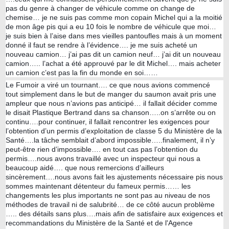
pas du genre à changer de véhicule comme on change de
chemise… je ne suis pas comme mon copain Michel qui a la moitié
de mon âge pis qui a eu 10 fois le nombre de véhicule que moi…
je suis bien à l’aise dans mes vieilles pantoufles mais à un moment
donné il faut se rendre à l’évidence…. je me suis acheté un
nouveau camion… j’ai pas dit un camion neuf… j’ai dit un nouveau
camion….. l’achat a été approuvé par le dit Michel…. mais acheter
un camion c’est pas la fin du monde en soi……
Le Fumoir a viré un tournant…. ce que nous avions commencé
tout simplement dans le but de manger du saumon avait pris une
ampleur que nous n’avions pas anticipé… il fallait décider comme
le disait Plastique Bertrand dans sa chanson…..on s’arrête ou on
continu….pour continuer, il fallait rencontrer les exigences pour
l’obtention d’un permis d’exploitation de classe 5 du Ministère de la
Santé….la tâche semblait d’abord impossible…..finalement, il n’y
peut-être rien d’impossible…. en tout cas pas l’obtention du
permis….nous avons travaillé avec un inspecteur qui nous a
beaucoup aidé…. que nous remercions d’ailleurs
sincèrement….nous avons fait les ajustements nécessaire pis nous
sommes maintenant détenteur du fameux permis…… les
changements les plus importants ne sont pas au niveau de nos
méthodes de travail ni de salubrité… de ce côté aucun problème
….. des détails sans plus….mais afin de satisfaire aux exigences et
recommandations du Ministère de la Santé et de l'Agence