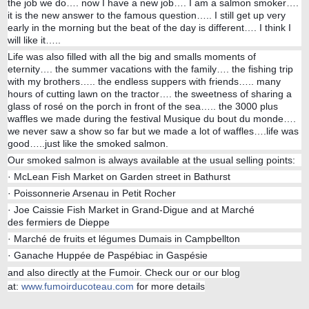
the job we do…. now I have a new job…. I am a salmon smoker….
it is the new answer to the famous question….. I still get up very
early in the morning but the beat of the day is different…. I think I
will like it…..
Life was also filled with all the big and smalls moments of
eternity…. the summer vacations with the family…. the fishing trip
with my brothers….. the endless suppers with friends….. many
hours of cutting lawn on the tractor…. the sweetness of sharing a
glass of rosé on the porch in front of the sea….. the 3000 plus
waffles we made during the festival Musique du bout du monde….
we never saw a show so far but we made a lot of waffles….life was
good…..just like the smoked salmon.
Our smoked salmon is always available at the usual selling points:
· McLean Fish Market on Garden street in Bathurst
· Poissonnerie Arsenau in Petit Rocher
· Joe Caissie Fish Market in Grand-Digue and at Marché
des fermiers de Dieppe
· Marché de fruits et légumes Dumais in Campbellton
· Ganache Huppée de Paspébiac in Gaspésie
and also directly at the Fumoir. Check our or our blog
at:
www.fumoirducoteau.com
for more details