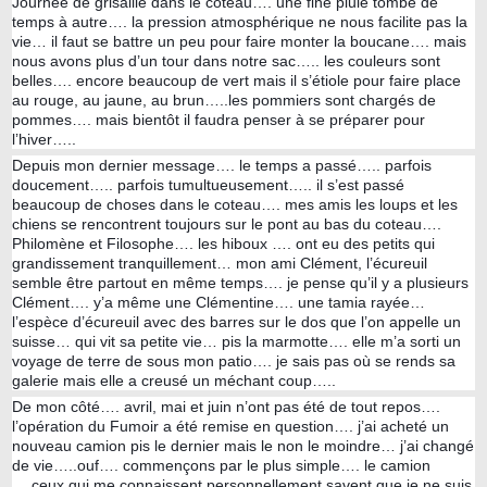
Journée de grisaille dans le coteau…. une fine pluie tombe de
temps à autre…. la pression atmosphérique ne nous facilite pas la
vie… il faut se battre un peu pour faire monter la boucane…. mais
nous avons plus d’un tour dans notre sac….. les couleurs sont
belles…. encore beaucoup de vert mais il s’étiole pour faire place
au rouge, au jaune, au brun…..les pommiers sont chargés de
pommes…. mais bientôt il faudra penser à se préparer pour
l’hiver…..
Depuis mon dernier message…. le temps a passé….. parfois
doucement….. parfois tumultueusement….. il s’est passé
beaucoup de choses dans le coteau…. mes amis les loups et les
chiens se rencontrent toujours sur le pont au bas du coteau….
Philomène et Filosophe…. les hiboux …. ont eu des petits qui
grandissement tranquillement… mon ami Clément, l’écureuil
semble être partout en même temps…. je pense qu’il y a plusieurs
Clément…. y’a même une Clémentine…. une tamia rayée…
l’espèce d’écureuil avec des barres sur le dos que l’on appelle un
suisse… qui vit sa petite vie… pis la marmotte…. elle m’a sorti un
voyage de terre de sous mon patio…. je sais pas où se rends sa
galerie mais elle a creusé un méchant coup…..
De mon côté…. avril, mai et juin n’ont pas été de tout repos….
l’opération du Fumoir a été remise en question…. j’ai acheté un
nouveau camion pis le dernier mais le non le moindre… j’ai changé
de vie…..ouf…. commençons par le plus simple…. le camion
….ceux qui me connaissent personnellement savent que je ne suis