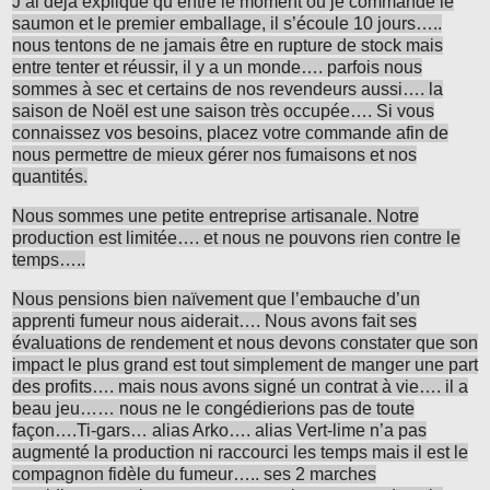
J’ai déjà expliqué qu’entre le moment ou je commande le
saumon et le premier emballage, il s’écoule 10 jours…..
nous tentons de ne jamais être en rupture de stock mais
entre tenter et réussir, il y a un monde…. parfois nous
sommes à sec et certains de nos revendeurs aussi…. la
saison de Noël est une saison très occupée…. Si vous
connaissez vos besoins, placez votre commande afin de
nous permettre de mieux gérer nos fumaisons et nos
quantités.
Nous sommes une petite entreprise artisanale. Notre
production est limitée…. et nous ne pouvons rien contre le
temps…..
Nous pensions bien naïvement que l’embauche d’un
apprenti fumeur nous aiderait…. Nous avons fait ses
évaluations de rendement et nous devons constater que son
impact le plus grand est tout simplement de manger une part
des profits…. mais nous avons signé un contrat à vie…. il a
beau jeu…… nous ne le congédierions pas de toute
façon….Ti-gars… alias Arko…. alias Vert-lime n’a pas
augmenté la production ni raccourci les temps mais il est le
compagnon fidèle du fumeur….. ses 2 marches