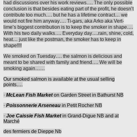
had discussions over his work reviews…. The only possible
conclusion is that besides eating part of the profit, he doesn’t
contribute too much…. but he has a lifetime contract… we
would not fire him anyway…. Ti-gars, aka Arko aka Vert-
lime’s biggest contribution is to keep the smoker in shape….
With his two daily walks…. Everyday day….rain, shine, cold,
heat… just like the postman, the smoker has to keep in
shape!!!!
We smoked on Tuesday…. the salmon is delicious and
meant to be shared with family and friend…. We will be
smoking again……
Our smoked salmon is available at the usual selling
points….
·
McLean Fish Market
on Garden Street in Bathurst NB
·
Poissonnerie Arseneau
in Petit Rocher NB
·
Joe Caissie Fish Market
in Grand-Digue NB and at
Marché
des fermiers de Dieppe Nb