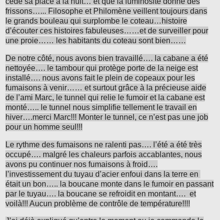
cède sa place à la nuit… et que la luminosité donne des
frissons…... Filosophe et Philomène veillent toujours dans
le grands bouleau qui surplombe le coteau…histoire
d’écouter ces histoires fabuleuses……et de surveiller pour
une proie…… les habitants du coteau sont bien……
De notre côté, nous avons bien travaillé…. la cabane a été
nettoyée…. le tambour qui protège porte de la neige est
installé…. nous avons fait le plein de copeaux pour les
fumaisons à venir…… et surtout grâce à la précieuse aide
de l’ami Marc, le tunnel qui relie le fumoir et la cabane est
monté….. le tunnel nous simplifie tellement le travail en
hiver….merci Marc!!! Monter le tunnel, ce n’est pas une job
pour un homme seul!!!
Le rythme des fumaisons ne ralenti pas…. l’été a été très
occupé…. malgré les chaleurs parfois accablantes, nous
avons pu continuer nos fumaisons à froid….
l’investissement du tuyau d’acier enfoui dans la terre en
était un bon….. la boucane monte dans le fumoir en passant
par le tuyau…. la boucane se refroidit en montant…. et
voilà!!! Aucun problème de contrôle de température!!!!