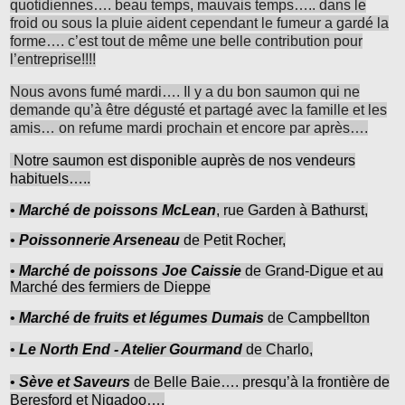
quotidiennes…. beau temps, mauvais temps….. dans le
froid ou sous la pluie aident cependant le fumeur a gardé la
forme…. c’est tout de même une belle contribution pour
l’entreprise!!!!
Nous avons fumé mardi…. Il y a du bon saumon qui ne
demande qu’à être dégusté et partagé avec la famille et les
amis… on refume mardi prochain et encore par après….
Notre saumon est disponible auprès de nos vendeurs
habituels…..
•
Marché de poissons McLean
, rue Garden à Bathurst,
•
Poissonnerie Arseneau
de Petit Rocher,
•
Marché de poissons Joe Caissie
de Grand-Digue et au
Marché des fermiers de Dieppe
•
Marché de fruits et légumes Dumais
de Campbellton
•
Le North End - Atelier Gourmand
de Charlo,
•
Sève et Saveurs
de Belle Baie…. presqu’à la frontière de
Beresford et Nigadoo….